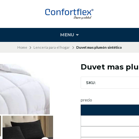
MENU
Home
Lencería para el hogar
Duvet mas plumón sintético
Duvet mas plu
SKU:
precio