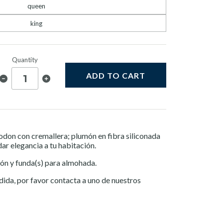
queen
king
Quantity
ADD TO CART
odon con cremallera; plumón en fibra siliconada
dar elegancia a tu habitación.
n y funda(s) para almohada.
edida, por favor contacta a uno de nuestros