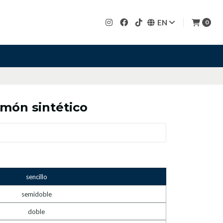
EN
0
món sintético
sencillo
semidoble
doble