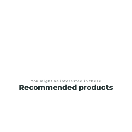
Sofacama de Clic Baúl
$2.250.000,00
You might be interested in these
Recommended products