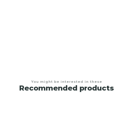
Sofacama de Clic Baúl
$2.250.000,00
You might be interested in these
Recommended products