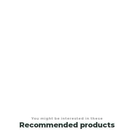
Duvet mas plumón sintético
From
$480.000,00
You might be interested in these
Recommended products