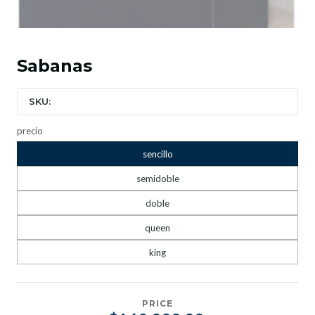
Sabanas
SKU:
precio
sencillo
semidoble
doble
queen
king
PRICE