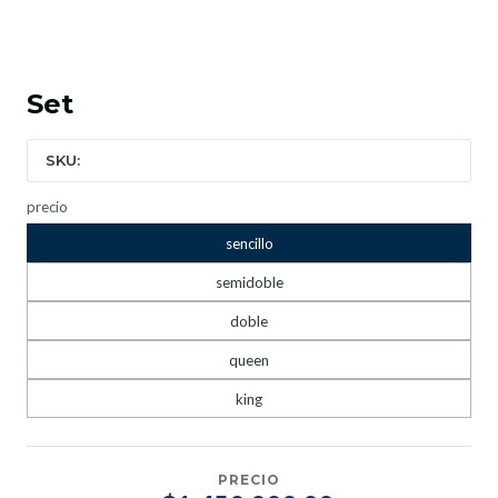
Set
SKU:
precio
sencillo
semidoble
doble
queen
king
PRECIO