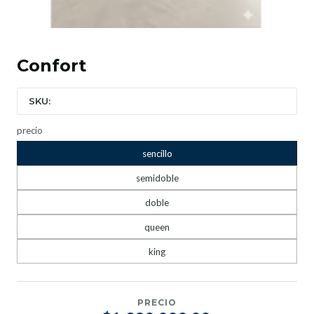
Confort
SKU:
precio
sencillo
semidoble
doble
queen
king
PRECIO