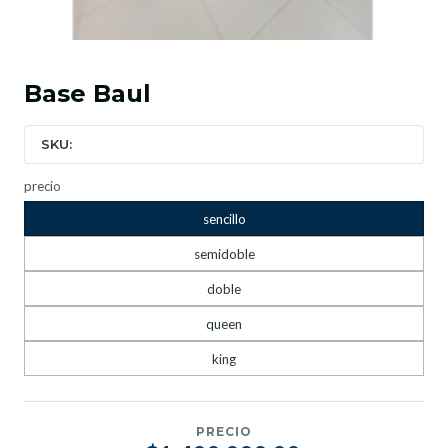
Base Baul
SKU:
precio
sencillo
semidoble
doble
queen
king
PRECIO