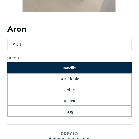
Aron
SKU:
precio
sencillo
semidoble
doble
queen
king
PRECIO